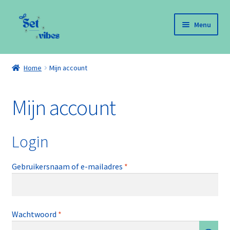
Ga
Ga
Menu
door
naar
naar
de
Home
navigatie
inhoud
Home
Mijn account
Mijn account
Mijn account
Afrekenen
Winkelwagen
Login
Vereist
Gebruikersnaam of e-mailadres
*
Vereist
Wachtwoord
*