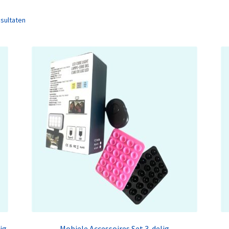
esultaten
ig
Mobiele Accessoires Set 3-delig