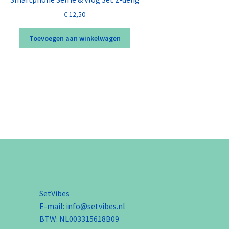
€
12,50
Toevoegen aan winkelwagen
SetVibes
E-mail:
info@setvibes.nl
BTW: NL003315618B09