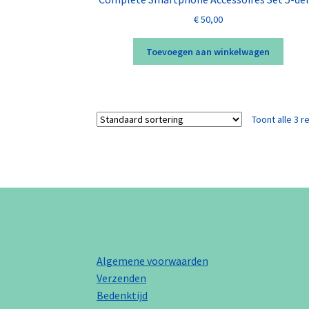
€
50,00
Toevoegen aan winkelwagen
Toont alle 3 r
Algemene voorwaarden
Verzenden
Bedenktijd