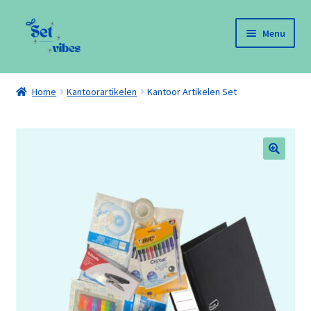
Ga
Ga
Menu
door
naar
naar
de
Home
navigatie
inhoud
Home
Kantoorartikelen
Kantoor Artikelen Set
Mijn account
Afrekenen
Winkelwagen